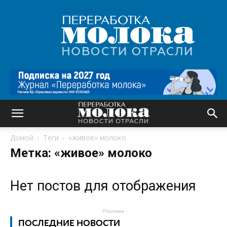
Переработка
молока
|
Новости
отрасли
Домой
Теги
«живое» молоко
Метка: «живое» молоко
Нет постов для отображения
- Реклама -
ПОСЛЕДНИЕ НОВОСТИ