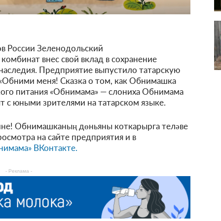
ов России Зеленодольский
омбинат внес свой вклад в сохранение
 наследия. Предприятие выпустило татарскую
«Обними меня! Сказка о том, как Обнимашка
ского питания «Обнимама» — слониха Обнимама
т с юными зрителями на татарском языке.
мине! Обнимашканың дөньяны коткарырга теләве
росмотра на сайте предприятия и в
нимама» ВКонтакте.
- Реклама -