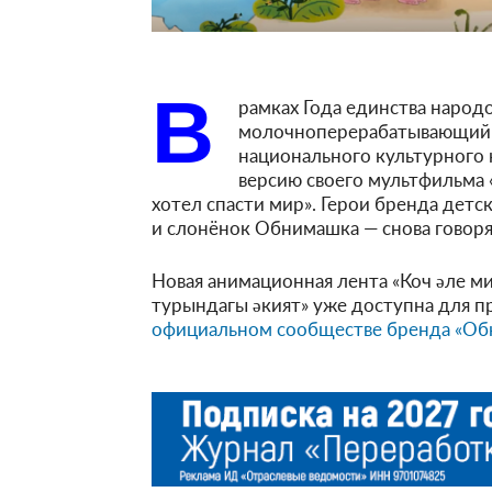
В
рамках Года единства народ
молочноперерабатывающий к
национального культурного
версию своего мультфильма 
хотел спасти мир». Герои бренда дет
и слонёнок Обнимашка — снова говоря
Новая анимационная лента «Коч әле 
турындагы әкият» уже доступна для п
официальном сообществе бренда «Об