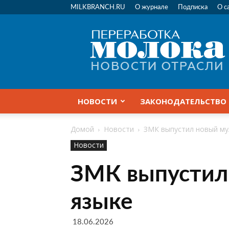
MILKBRANCH.RU
О журнале
Подписка
О с
Переработка
молока
|
Новости
отрасли
НОВОСТИ
ЗАКОНОДАТЕЛЬСТВО
Домой
Новости
ЗМК выпустил новый му
Новости
ЗМК выпустил
языке
18.06.2026