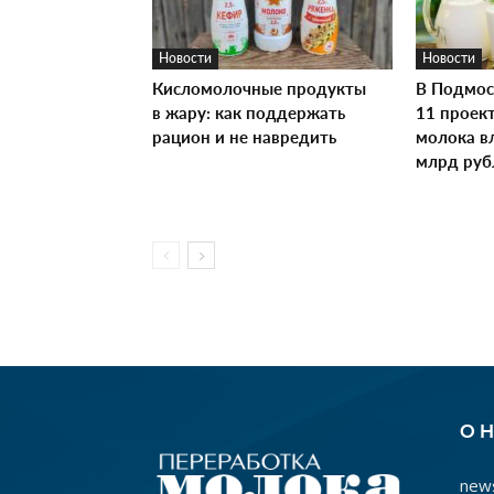
Новости
Новости
Кисломолочные продукты
В Подмос
в жару: как поддержать
11 проек
рацион и не навредить
молока в
млрд руб
О 
news