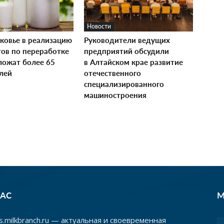
Новости
ковье в реализацию
Руководители ведущих
тов по переработке
предприятий обсудили
ложат более 65
в Алтайском крае развитие
лей
отечественного
специализированного
машиностроения
НАС
М
.milkbranch.ru — актуальная и своевременная