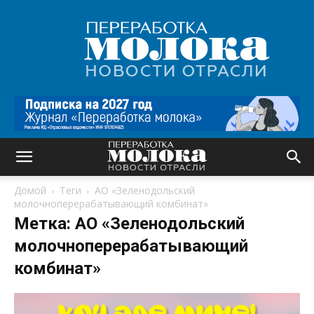
Переработка
молока
|
Новости
отрасли
Домой
Теги
АО «Зеленодольский
молочноперерабатывающий комбинат»
Метка: АО «Зеленодольский
молочноперерабатывающий
комбинат»