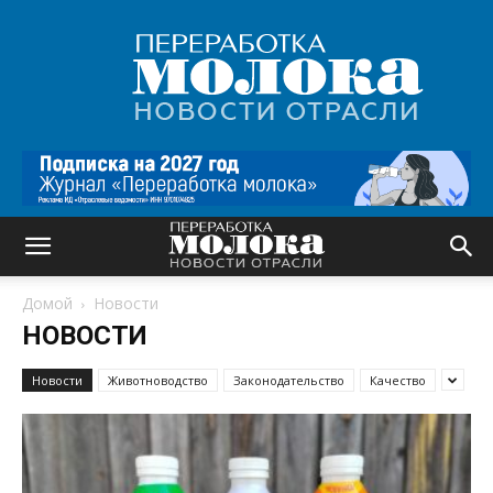
Переработка
молока
|
Новости
отрасли
Домой
Новости
НОВОСТИ
Новости
Животноводство
Законодательство
Качество