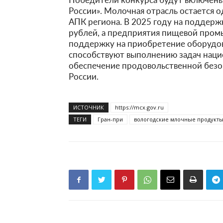
России». Молочная отрасль остается 
АПК региона. В 2025 году на поддерж
рублей, а предприятия пищевой про
поддержку на приобретение оборудов
способствуют выполнению задач наци
обеспечение продовольственной безо
России.
ИСТОЧНИК
https://mcx.gov.ru
ТЕГИ
Гран-при
вологодские млочные продукт