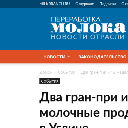
MILKBRANCH.RU
О журнале
Подписка
О с
Переработка
молока
|
Новости
отрасли
НОВОСТИ
ЗАКОНОДАТЕЛЬСТВО
Домой
События
Два гран-при и 12 мед
События
Два гран-при 
молочные про
в Угличе