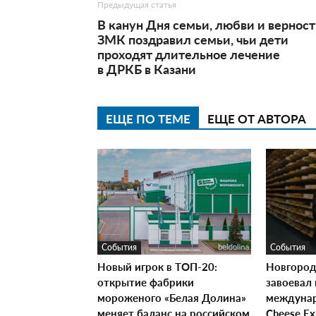
Предыдущая статья
В канун Дня семьи, любви и вернос
ЗМК поздравил семьи, чьи дети
проходят длительное лечение
в ДРКБ в Казани
ЕЩЕ ПО ТЕМЕ
ЕЩЕ ОТ АВТОРА
События
События
Новый игрок в ТОП-20:
Новгород
открытие фабрики
завоевал 
мороженого «Белая Долина»
междунар
меняет баланс на российском
Cheese E