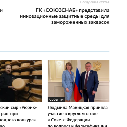
Следующая статья
ти
ГК «СОЮЗСНАБ» представила
инновационные защитные среды для
замороженных заквасок
События
ский сыр «Рюрик»
Людмила Маницкая приняла
гран-при
участие в круглом столе
одного конкурса
в Совете Федерации
xpo
по вопросам фальсификации