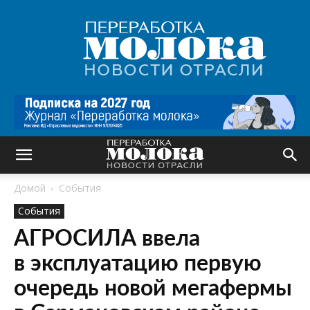
Переработка
молока
|
Новости
отрасли
Домой
События
События
АГРОСИЛА ввела
в эксплуатацию первую
очередь новой мегафермы