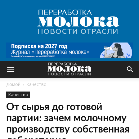
Переработка
молока
|
Новости
отрасли
Домой
Качество
Качество
От сырья до готовой
партии: зачем молочному
производству собственная