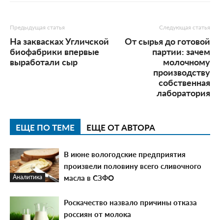
Предыдущая статья
Следующая статья
На заквасках Угличской
От сырья до готовой
биофабрики впервые
партии: зачем
выработали сыр
молочному
производству
собственная
лаборатория
ЕЩЕ ПО ТЕМЕ
ЕЩЕ ОТ АВТОРА
В июне вологодские предприятия
произвели половину всего сливочного
масла в СЗФО
Аналитика
Роскачество назвало причины отказа
россиян от молока