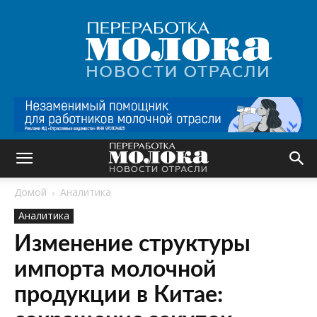
Переработка
молока
|
Новости
отрасли
Домой
Аналитика
Аналитика
Изменение структуры
импорта молочной
продукции в Китае: