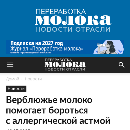
Переработка
молока
|
Новости
отрасли
Домой
Новости
Новости
Верблюжье молоко
помогает бороться
с аллергической астмой