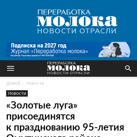
Переработка
молока
|
Новости
отрасли
Домой
Новости
Новости
«Золотые луга»
присоединятся
к празднованию 95-летия