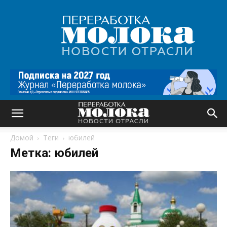
Переработка
молока
|
Новости
отрасли
Домой
Теги
юбилей
Метка: юбилей