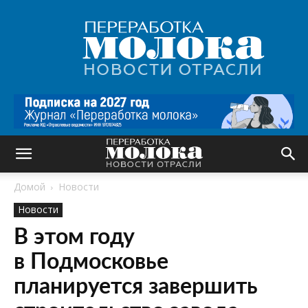
Переработка
молока
|
Новости
отрасли
Домой
Новости
Новости
В этом году
в Подмосковье
планируется завершить