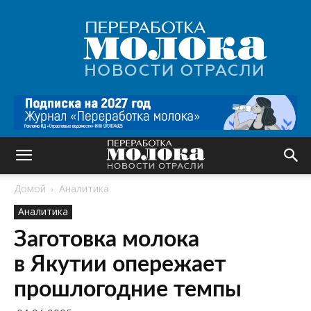
Переработка
молока
|
Новости
отрасли
Домой
Аналитика
Аналитика
Заготовка молока
в Якутии опережает
прошлогодние темпы