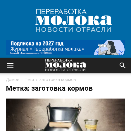
Переработка
молока
|
Новости
отрасли
Домой
Теги
заготовка кормов
Метка: заготовка кормов