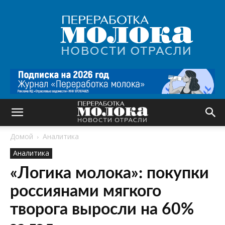
Переработка
молока
|
Новости
отрасли
Домой
Аналитика
Аналитика
«Логика молока»: покупки
россиянами мягкого
творога выросли на 60%