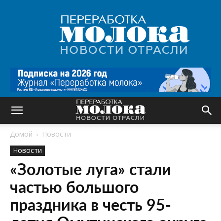
Переработка
молока
|
Новости
отрасли
Домой
Новости
Новости
«Золотые луга» стали
частью большого
праздника в честь 95-