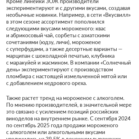
Кроме линейки ЗОЖ производители
экспериментируют и с другими вкусами, создавая
необычные новинки. Например, в сети «Вкусвилл»
в этом сезоне ассортимент пополнился
следующими вкусами мороженого: квас
и абрикосовый чай, сорбеты с азиатскими
сочетаниями (юдзу, личи), мороженое
с суперфудами, а также десертные варианты —
марципан с шоколадной печатью, клубника
с маракуйей и жасмином. В компании «Солнечный
день» экспериментируют с производством
пломбира с настоящей измельченной мятой или
с добавлением кедрового ореха.
Также растет тренд на мороженое с алкоголем.
По мнению производителей, в значительной мере
это связано с усилением позиций российских
виноделов на внутреннем рынке. С сентября 2024
по сентябрь 2025 года продажи мороженого
с алкоголем или алкогольными вкусами
увеличились на 39,5% в денежном выражении