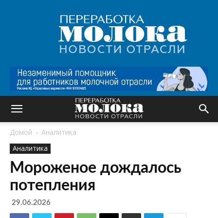
Переработка
молока
|
Новости
отрасли
Домой
Аналитика
Аналитика
Мороженое дождалось
потепления
29.06.2026