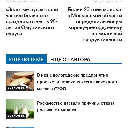
Предыдущая статья
Следующая статья
«Золотые луга» стали
Более 23 тонн молока:
частью большого
в Московской области
праздника в честь 95-
определили новую
летия Омутинского
корову-рекордсменку
округа
по молочной
продуктивности
ЕЩЕ ПО ТЕМЕ
ЕЩЕ ОТ АВТОРА
В июне вологодские предприятия
произвели половину всего сливочного
масла в СЗФО
Аналитика
Роскачество назвало причины отказа
россиян от молока
Аналитика