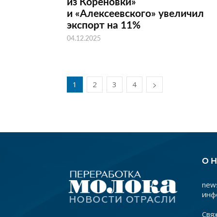
из Кореновки»
и «Алексеевского» увеличил
экспорт на 11%
04.12.2025
1
2
3
4
О 
news
инф
Свя