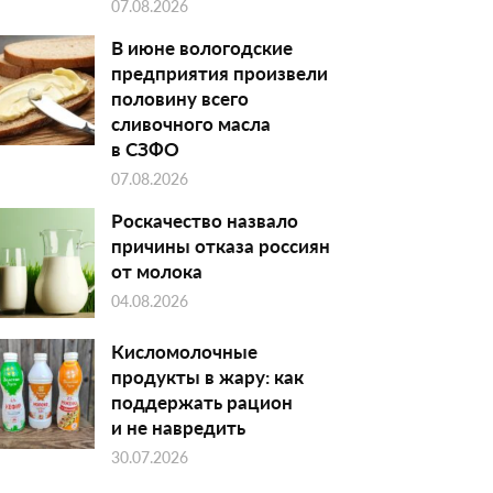
07.08.2026
В июне вологодские
предприятия произвели
половину всего
сливочного масла
в СЗФО
07.08.2026
Роскачество назвало
причины отказа россиян
от молока
04.08.2026
Кисломолочные
продукты в жару: как
поддержать рацион
и не навредить
30.07.2026