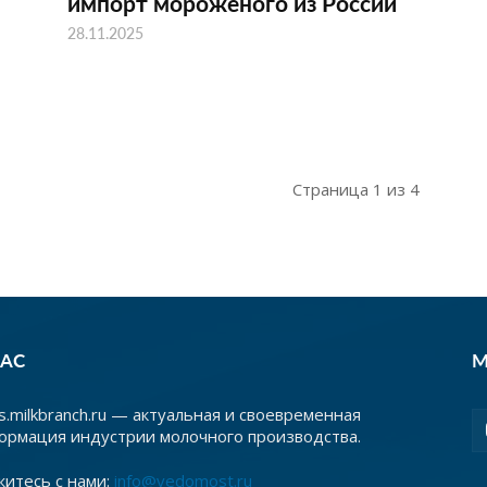
импорт мороженого из России
28.11.2025
Страница 1 из 4
НАС
М
.milkbranch.ru — актуальная и своевременная
ормация индустрии молочного производства.
житесь с нами:
info@vedomost.ru