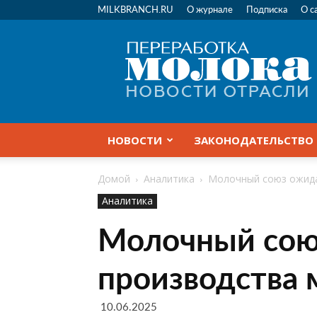
MILKBRANCH.RU
О журнале
Подписка
О с
Переработка
молока
|
Новости
отрасли
НОВОСТИ
ЗАКОНОДАТЕЛЬСТВО
Домой
Аналитика
Молочный союз ожида
Аналитика
Молочный союз
производства
10.06.2025