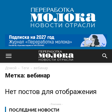
Переработка
молока
|
Новости
отрасли
Домой
Теги
вебинар
Метка: вебинар
Нет постов для отображения
- Реклама -
ПОСЛЕДНИЕ НОВОСТИ