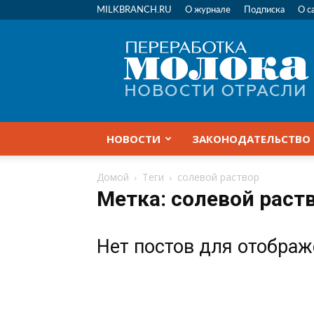
MILKBRANCH.RU
О журнале
Подписка
О с
Переработка
молока
|
Новости
отрасли
НОВОСТИ
ЗАКОНОДАТЕЛЬСТВО
Домой
Теги
солевой раствор
Метка: солевой раст
Нет постов для отобра