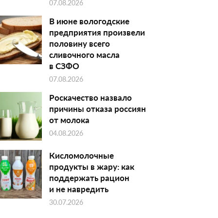
07.08.2026
В июне вологодские
предприятия произвели
половину всего
сливочного масла
в СЗФО
07.08.2026
Роскачество назвало
причины отказа россиян
от молока
04.08.2026
Кисломолочные
продукты в жару: как
поддержать рацион
и не навредить
30.07.2026