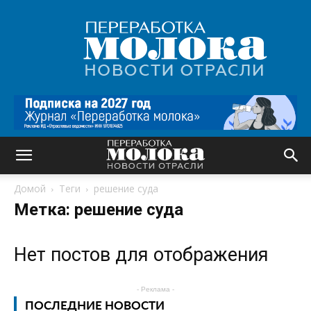
Переработка
молока
|
Новости
отрасли
Домой
Теги
решение суда
Метка: решение суда
Нет постов для отображения
- Реклама -
ПОСЛЕДНИЕ НОВОСТИ