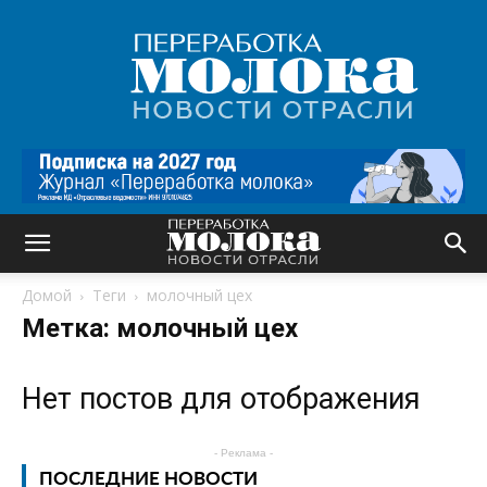
Переработка
молока
|
Новости
отрасли
Домой
Теги
молочный цех
Метка: молочный цех
Нет постов для отображения
- Реклама -
ПОСЛЕДНИЕ НОВОСТИ