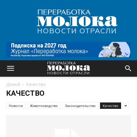
Переработка
молока
|
Новости
отрасли
Домой
Качество
КАЧЕСТВО
Новости
Животноводство
Законодательство
Качество