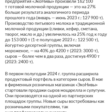
предприятия «ЭкоНивы» произвели 162 100
т готовой молочной продукции — это на 27%
больше результата аналогичного периода
прошлого года (январь — июнь 2023 г.: 127 900 т).
Производство питьевого молока и традиционной
молочной продукции (сливки, кефир, сметана,
творог, масло и др.) увеличилось на 25% год к году
до 153 000 т (1-е полугодие 2023 г.: 122 500 т),
йогуртно-десертной группы, включая
мороженое, — на 40% до 4200 т (2023: 3000 т),
сыров — более чем в два раза, достигнув 4900 т
(2023: 2400 т).
В первом полугодии 2024 г. группа расширила
продуктовый портфель в категории сыров. В мае
в фирменных розничных магазинах «ЭкоНивы»
стартовали продажи сыров моцарелла и сулугуни.
Они производятся на одной из партнерских
площадок группы. Новые сыры востребованы как
розничными покупателями, так