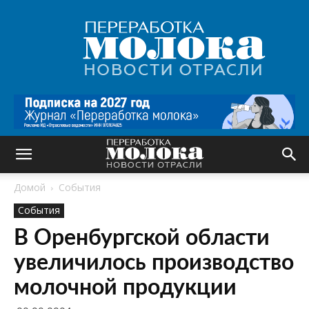
Переработка
молока
|
Новости
отрасли
Домой
События
События
В Оренбургской области
увеличилось производство
молочной продукции