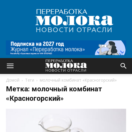
Переработка
молока
|
Новости
отрасли
Домой
Теги
молочный комбинат «Красногорский»
Метка: молочный комбинат
«Красногорский»