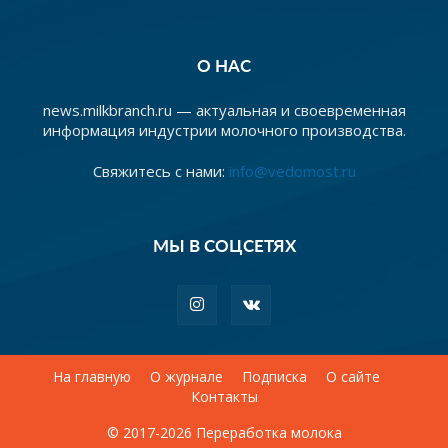
О НАС
news.milkbranch.ru — актуальная и своевременная
информация индустрии молочного производства.
Свяжитесь с нами:
info@vedomost.ru
МЫ В СОЦСЕТЯХ
На главную
О журнале
Подписка
О сайте
Контакты
© 2017-2026 Переработка молока