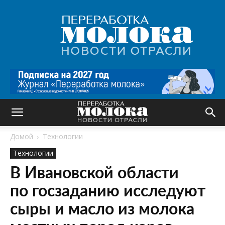
Переработка
молока
|
Новости
отрасли
Домой
Технологии
Технологии
В Ивановской области
по госзаданию исследуют
сыры и масло из молока