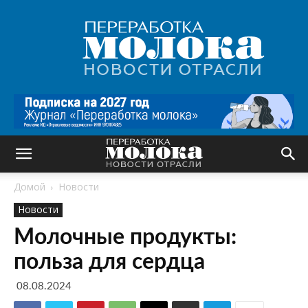
Переработка
молока
|
Новости
отрасли
Домой
Новости
Новости
Молочные продукты:
польза для сердца
08.08.2024