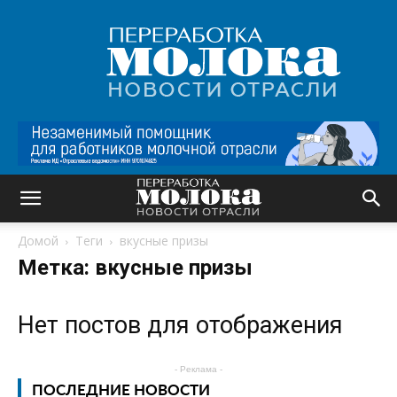
Переработка
молока
|
Новости
отрасли
Домой
Теги
вкусные призы
Метка: вкусные призы
Нет постов для отображения
- Реклама -
ПОСЛЕДНИЕ НОВОСТИ