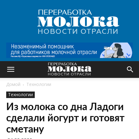
Переработка
молока
|
Новости
отрасли
Домой
Технологии
Технологии
Из молока со дна Ладоги
сделали йогурт и готовят
сметану