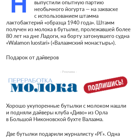
Н
выпустили опытную партию
необычного йогурта — на закваске
с использованием штамма
лактобактерий «образца 1940 года». Штамм
получен из молока в бутылке, пролежавшей более
80 лет на дне Ладоги, на борту затонувшего судна
«Walamon luostari» («Валаамский монастырь»).
Подарок от дайверов
- Реклама -
Хорошо укупоренные бутылки с молоком нашли
и подняли дайверы клуба «Диво» из Орла
в Большой Никоновской бухте Валаама.
Две бутылки подарили журналисту «РГ». Одна