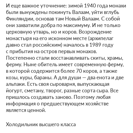
И еще важное уточнение: зимой 1940 года монахи
были вынуждены покинуть Валаам, уйти вглубь
Финляндии, основав там Новый Валаам. С собой
они захватили добра по максимуму. И не только
церковную утварь, но и коров. Возрождение
монастыря на его исконном месте (архипелаг
давно стал российским) началось в 1989 году
с прибытия на остров первых монахов.
Постепенно стали восстанавливать скиты, храмы,
ферму. Ныне обитель имеет современную ферму,
в которой содержится более 70 коров, а также
козы, куры, бараны. А для души — два енота и две
альпаки. Есть своя сыроварня, выпускающая
йогурт, сметану, творог, разные сорта сыра. Все
пришлось создавать заново. Поэтому любая
информация о предшествующем хозяйстве
является ценной.
Холодильник высшего класса