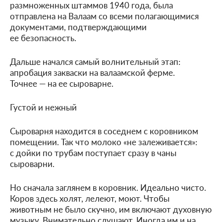
размноженных штаммов 1940 года, была
отправлена на Валаам со всеми полагающимися
документами, подтверждающими
ее безопасность.
Дальше начался самый волнительный этап:
апробация закваски на валаамской ферме.
Точнее — на ее сыроварне.
Густой и нежный
Сыроварня находится в соседнем с коровником
помещении. Так что молоко «не залеживается»:
с дойки по трубам поступает сразу в чаны
сыроварни.
Но сначала заглянем в коровник. Идеально чисто.
Коров здесь холят, лелеют, моют. Чтобы
животным не было скучно, им включают духовную
музыку. Внимательно слушают. Иногда им и на