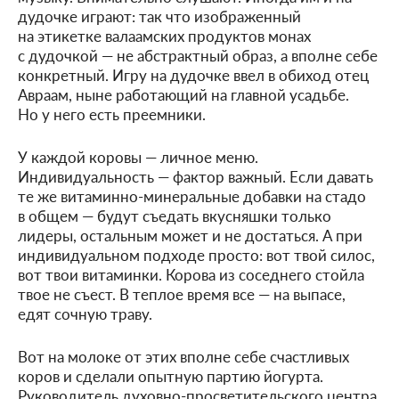
дудочке играют: так что изображенный
на этикетке валаамских продуктов монах
с дудочкой — не абстрактный образ, а вполне себе
конкретный. Игру на дудочке ввел в обиход отец
Авраам, ныне работающий на главной усадьбе.
Но у него есть преемники.
У каждой коровы — личное меню.
Индивидуальность — фактор важный. Если давать
те же витаминно-минеральные добавки на стадо
в общем — будут съедать вкусняшки только
лидеры, остальным может и не достаться. А при
индивидуальном подходе просто: вот твой силос,
вот твои витаминки. Корова из соседнего стойла
твое не съест. В теплое время все — на выпасе,
едят сочную траву.
Вот на молоке от этих вполне себе счастливых
коров и сделали опытную партию йогурта.
Руководитель духовно-просветительского центра