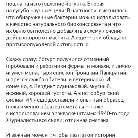
пошла на изготовление йогурта. Вторая —
на сугубо научные цели. В частности, выяснилось,
что обнаруженные бактерии можно использовать
в качестве натурального биоконсерванта и что
их было бы полезно добавлять в схему лечения
дойных коров от мастита. А еще — они обладают
противоопухолевой активностью.
Скажу сразу: йогурт получился отменный
(пробовали и работники фермы, и монахи, и лично
игумен монастыря епископ Троицкий Панкратий,
и пресс-служба обители, и ветеринары). И,
конечно, я. Вердикт одинаковый: вкусный,
нежный, хорошей густоты. А в петербургский
филиал «РГ» еще доставили и опытный образец
(пока именно образец) сметаны — тоже
с использованием в закваске штамма 1940-го года.
Журналисты все съели: отличная сметана.
И важный момент: чтобы пазл этой истории