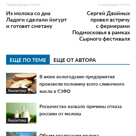
Предыдущая статья
Следующая статья
Из молока со дна
Сергей Двойных
Ладоги сделали йогурт
провел встречу
и готовят сметану
с фермерами
Подмосковья в рамках
Сырного фестиваля
ЕЩЕ ПО ТЕМЕ
ЕЩЕ ОТ АВТОРА
В июне вологодские предприятия
произвели половину всего сливочного
масла в СЗФО
Аналитика
Роскачество назвало причины отказа
россиян от молока
Аналитика
Объем реализации молока