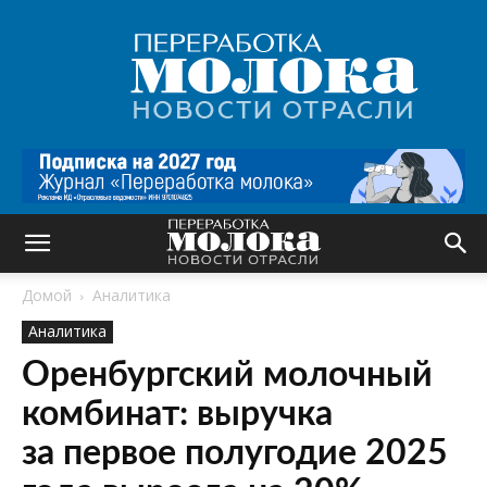
Переработка
молока
|
Новости
отрасли
Домой
Аналитика
Аналитика
Оренбургский молочный
комбинат: выручка
за первое полугодие 2025