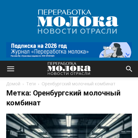
Переработка
молока
|
Новости
отрасли
Домой
Теги
Оренбургский молочный комбинат
Метка: Оренбургский молочный
комбинат