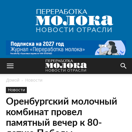
Переработка
молока
|
Новости
отрасли
Домой
Новости
Новости
Оренбургский молочный
комбинат провел
памятный вечер к 80-