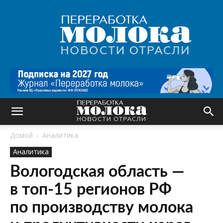
Переработка
молока
|
Новости
отрасли
Домой
Аналитика
Аналитика
Вологодская область —
в топ-15 регионов РФ
по производству молока