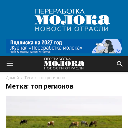
Переработка
молока
|
Новости
отрасли
Домой
Теги
топ регионов
Метка: топ регионов