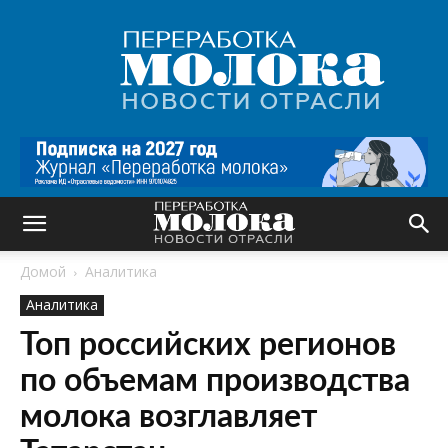
Переработка
молока
|
Новости
отрасли
Домой
Аналитика
Аналитика
Топ российских регионов
по объемам производства
молока возглавляет