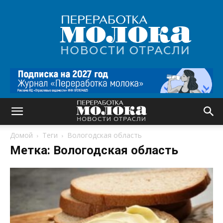
Переработка
молока
|
Новости
отрасли
Домой
Теги
Вологодская область
Метка: Вологодская область