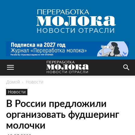
Переработка
молока
|
Новости
отрасли
Домой
Новости
Новости
В России предложили
организовать фудшеринг
молочки