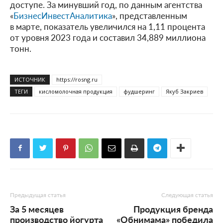
доступе. За минувший год, по данным агентства
«
БизнесИнвестАналитика
», представленным
в марте, показатель увеличился на 1,11 процента
от уровня 2023 года и составил 34,889 миллиона
тонн.
ИСТОЧНИК
https://rosng.ru
ТЕГИ
кисломолочная продукция
фудшеринг
Якуб Закриев
Предыдущая статья
Следующая статья
За 5 месяцев
Продукция бренда
производство йогурта
«Обнимама» победила