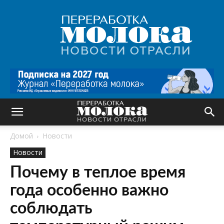
Переработка
молока
|
Новости
отрасли
Домой
Новости
Новости
Почему в теплое время
года особенно важно
соблюдать