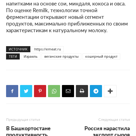
напитками на основе сои, миндаля, кокоса и овса.
По оценке Remilk, технологии точной
ферментации открывают новый сегмент
продуктов, максимально приближенных по своим
характеристикам к натуральному молоку.
ИСТОЧНИК
https://emeat.ru
ТЕГИ
Израиль
веганские продукты
кошерный продукт
Предыдущая статья
Следующая статья
В Башкортостане
Россия нарастила
продуктивность
экспорт сыров