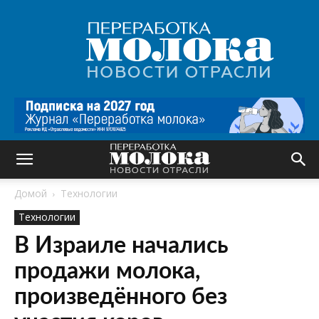
Переработка
молока
|
Новости
отрасли
Домой
Технологии
Технологии
В Израиле начались
продажи молока,
произведённого без