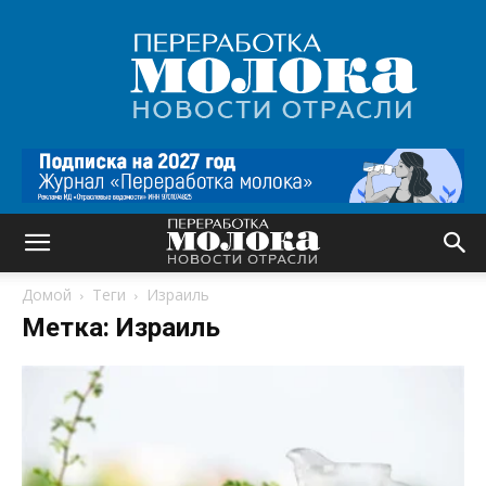
Переработка
молока
|
Новости
отрасли
Домой
Теги
Израиль
Метка: Израиль