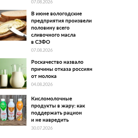
07.08.2026
В июне вологодские
предприятия произвели
половину всего
сливочного масла
в СЗФО
07.08.2026
Роскачество назвало
причины отказа россиян
от молока
04.08.2026
Кисломолочные
продукты в жару: как
поддержать рацион
и не навредить
30.07.2026