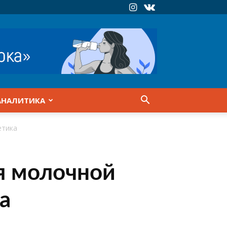
АНАЛИТИКА
етика
я молочной
а