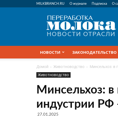
MILKBRANCH.RU
О журнале
Подписка
О с
Переработка
молока
|
Новости
отрасли
НОВОСТИ
ЗАКОНОДАТЕЛЬСТВО
Домой
Животноводство
Минсельхоз: в 
Животноводство
Минсельхоз: в
индустрии РФ 
27.01.2025