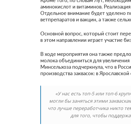
Кроме того, по словам Лут, необходи
аминокислот и витаминов. Реализация 
Отдельное внимание будет уделено п
ветпрепаратов и вакцин, а также сель
Основной вопрос, который стоит пер
в этом направлении играет участие би
В ходе мероприятия она также пред
молока объединиться для увеличения п
Минсельхоза подчеркнула, что в Росс
производства заквасок: в Ярославской
«У нас есть топ-5 или топ-6 кру
могли бы заняться этими закваска
что лучше переработчика никто тем
для того, чтобы поддержа