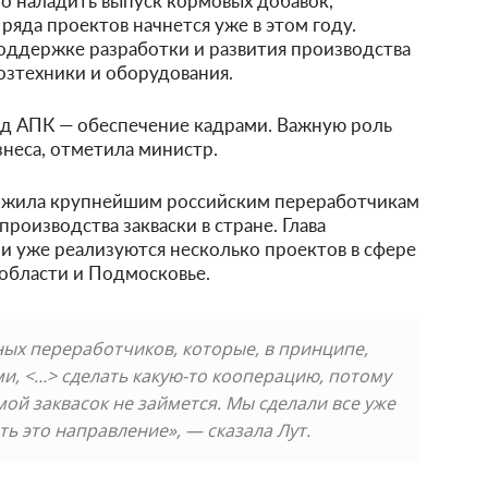
мо наладить выпуск кормовых добавок,
ряда проектов начнется уже в этом году.
оддержке разработки и развития производства
хозтехники и оборудования.
ед АПК — обеспечение кадрами. Важную роль
знеса, отметила министр.
ложила крупнейшим российским переработчикам
роизводства закваски в стране. Глава
ии уже реализуются несколько проектов в сфере
 области и Подмосковье.
пных переработчиков, которые, в принципе,
ми, <…> сделать какую-то кооперацию, потому
ой заквасок не займется. Мы сделали все уже
ть это направление», — сказала Лут.