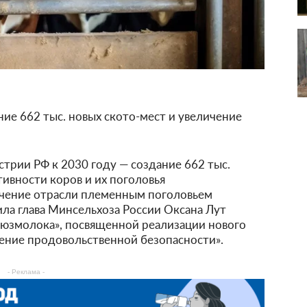
ние 662 тыс. новых ското-мест и увеличение
трии РФ к 2030 году — создание 662 тыс.
ивности коров и их поголовья
печение отрасли племенным поголовьем
ла глава Минсельхоза России Оксана Лут
оюзмолока», посвященной реализации нового
ение продовольственной безопасности».
- Реклама -