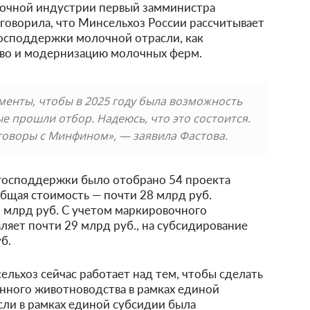
лочной индустрии первый замминистра
 говорила, что Минсельхоз России рассчитывает
господдержки молочной отрасли, как
тво и модернизацию молочных ферм.
ументы, чтобы в 2025 году была возможность
е прошли отбор. Надеюсь, что это состоится.
говоры с Минфином», — заявила Фастова.
д господдержки было отобрано 54 проекта
 общая стоимость — почти 28 млрд руб.
5 млрд руб. С учетом маркировочного
ляет почти 29 млрд руб., на субсидирование
б.
ельхоз сейчас работает над тем, чтобы сделать
ного животноводства в рамках единой
сли в рамках единой субсидии была