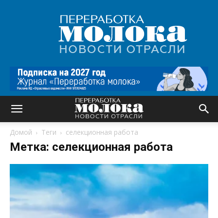
Переработка
молока
|
Новости
отрасли
Домой
Теги
селекционная работа
Метка: селекционная работа