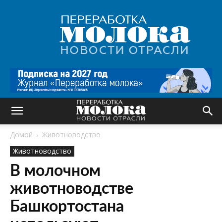
Переработка
молока
|
Новости
отрасли
Домой
Животноводство
Животноводство
В молочном
животноводстве
Башкортостана