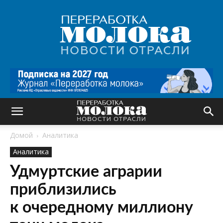
Переработка
молока
|
Новости
отрасли
Домой
Аналитика
Аналитика
Удмуртские аграрии
приблизились
к очередному миллиону