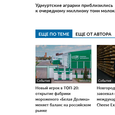
Удмуртские аграрии приблизились
к очередному миллиону тонн молок
ЕЩЕ ПО ТЕМЕ
ЕЩЕ ОТ АВТОРА
События
События
Новый игрок в ТОП-20:
Новгород
открытие фабрики
завоевал 
мороженого «Белая Долина»
междунар
меняет баланс на российском
Cheese E
рынке