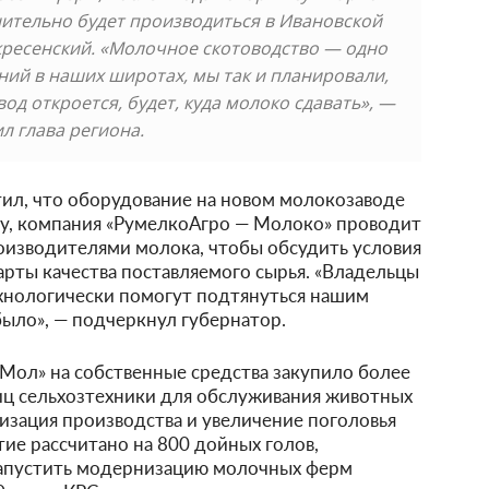
нительно будет производиться в Ивановской
скресенский. «Молочное скотоводство — одно
ий в наших широтах, мы так и планировали,
од откроется, будет, куда молоко сдавать», —
л глава региона.
ил, что оборудование на новом молокозаводе
ску, компания «РумелкоАгро — Молоко» проводит
оизводителями молока, чтобы обсудить условия
рты качества поставляемого сырья. «Владельцы
ехнологически помогут подтянуться нашим
ыло», — подчеркнул губернатор.
Мол» на собственные средства закупило более
ниц сельхозтехники для обслуживания животных
низация производства и увеличение поголовья
ие рассчитано на 800 дойных голов,
запустить модернизацию молочных ферм