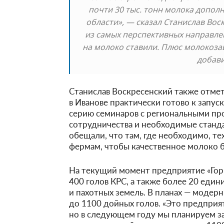
почти 30 тыс. тонн молока допол
области», — сказал Станислав Во
из самых перспективных направлен
на молоко ставили. Плюс молокозав
добави
Станислав Воскресенский также отмет
в Иванове практически готово к запу
серию семинаров с региональными пр
сотрудничества и необходимые станда
обещали, что там, где необходимо, т
фермам, чтобы качественное молоко б
На текущий момент предприятие «Гор
400 голов КРС, а также более 20 еди
и пахотных земель. В планах — модер
до 1100 дойных голов. «Это предприят
но в следующем году мы планируем 