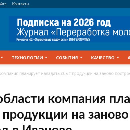
айте
Контакты
ТЕХНОЛОГИИ
СОБЫТИЯ
КАЧЕСТВО
компания планирует наладить сбыт продукции на заново постр
области компания пл
 продукции на занов
д в Иванове