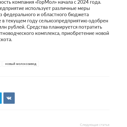
сть компания «ГорМол» начала с 2024 года.
редприятие использует различные меры
из федерального и областного бюджета
же в текущем году сельхозпредприятию одобрен
лн рублей. Средства планируется потратить
тноводческого комплекса, приобретение новой
кота.
новый молокозавод
Следующая статья