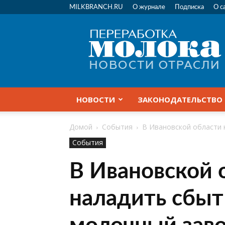
MILKBRANCH.RU
О журнале
Подписка
О с
Переработка
молока
|
Новости
отрасли
НОВОСТИ
ЗАКОНОДАТЕЛЬСТВО
Домой
События
В Ивановской области 
События
В Ивановской 
наладить сбыт
молочный заво