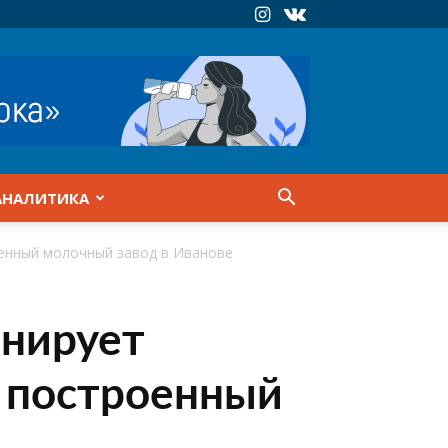
АНАЛИТИКА
оенный молочный завод в Иванове
анирует
о построенный