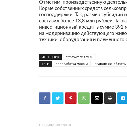
Отметим, производственную деятельно
Корме собственных средств сельхозп
господдержки. Так, размер субсидий 
составил более 13,8 млн рублей. Так
инвестиционный кредит в сумме 392 м
на модернизацию действующего живо
техники, оборудования и племенного с
ИСТОЧНИК
https://mcx.gov.ru
ТЕГИ
переработка молока
Ивановская область
Предыдущая статья