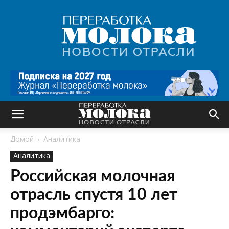
Переработка
молока
|
Новости
отрасли
Домой
Аналитика
Аналитика
Российская молочная
отрасль спустя 10 лет
продэмбарго: