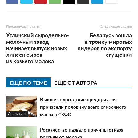
Предыдущая статья
Следующая статья
Угличский сыродельно-
Беларусь вошла
молочный завод
в тройку мировых
начинает выпуск новых
лидеров по экспорту
линеек сыров
сгущенки
из козьего молока
ЕЩЕ ПО ТЕМЕ
ЕЩЕ ОТ АВТОРА
В июне вологодские предприятия
произвели половину всего сливочного
масла в СЗФО
Аналитика
Роскачество назвало причины отказа
россиян от молока