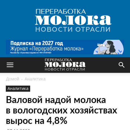
Переработка
молока
|
Новости
отрасли
Домой
Аналитика
Аналитика
Валовой надой молока
в вологодских хозяйствах
вырос на 4,8%